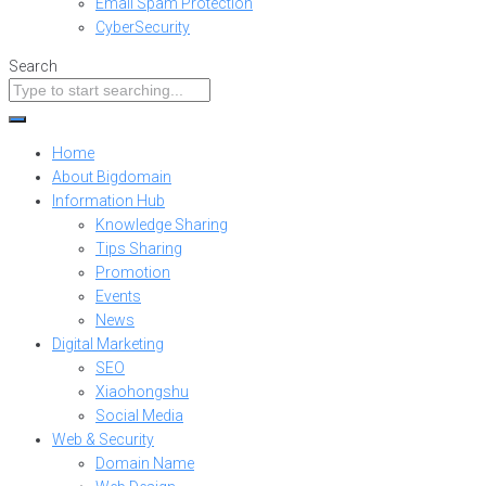
Email Spam Protection
CyberSecurity
Search
Home
About Bigdomain
Information Hub
Knowledge Sharing
Tips Sharing
Promotion
Events
News
Digital Marketing
SEO
Xiaohongshu
Social Media
Web & Security
Domain Name