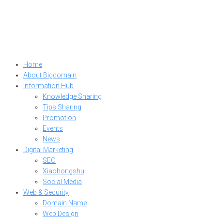
Home
About Bigdomain
Information Hub
Knowledge Sharing
Tips Sharing
Promotion
Events
News
Digital Marketing
SEO
Xiaohongshu
Social Media
Web & Security
Domain Name
Web Design