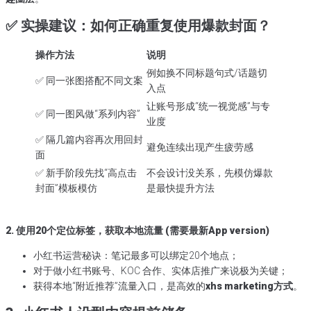
✅ 实操建议：如何正确重复使用爆款封面？
操作方法
说明
例如换不同标题句式/话题切
✅ 同一张图搭配不同文案
入点
让账号形成“统一视觉感”与专
✅ 同一图风做“系列内容”
业度
✅ 隔几篇内容再次用回封
避免连续出现产生疲劳感
面
✅ 新手阶段先找“高点击
不会设计没关系，先模仿爆款
封面”模板模仿
是最快提升方法
2. 使用20个定位标签，获取本地流量 (需要最新App version)
小红书运营秘诀：笔记最多可以绑定20个地点；
对于做小红书账号、KOC 合作、实体店推广来说极为关键；
获得本地“附近推荐”流量入口，是高效的
xhs marketing方式
。