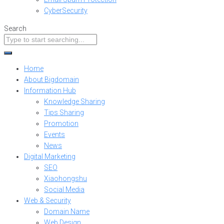
CyberSecurity
Search
Home
About Bigdomain
Information Hub
Knowledge Sharing
Tips Sharing
Promotion
Events
News
Digital Marketing
SEO
Xiaohongshu
Social Media
Web & Security
Domain Name
Web Design