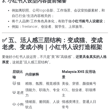
3. 小红书人设型内容提前储备
例如离职照、公司logo合影、工作场景、会议室拍摄素材，和
自己行业/生活内容相关的；
将个人品牌/工作角色具体化，有助于做
小红书账号人设建设
；
例如：freelancer、创业者、留学生、上班族等。
✅ 五、活人感三层结构：变成猫、变成
老虎、变成小狗｜小红书人设打造框架
要做好小红书人设运营，不只是“美”和“高级感”，
还要具备真实的人格
厚度
，这就是“活人感三层结构”。
层级比
Malaysia XHS 应用场
内容解释
喻
景
🐱 猫
精致、氛围、视觉感强
美妆、穿搭、颜值账号
强能力、职场力、专业
KOL、创业者、职场博
🐯 老虎
力
主
情绪面、脆弱面、人设
情感类博主、普通人日
🐶 小狗
软点
常号