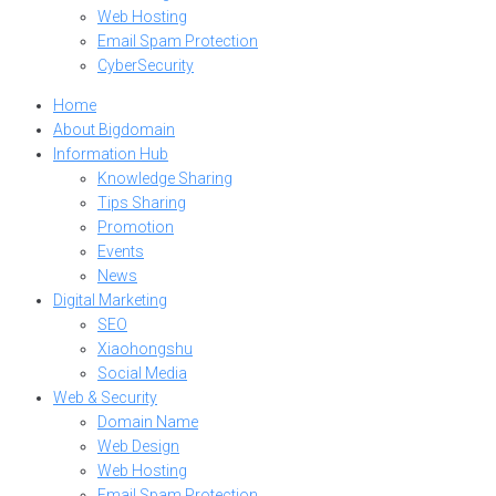
Web Hosting
Email Spam Protection
CyberSecurity
Home
About Bigdomain
Information Hub
Knowledge Sharing
Tips Sharing
Promotion
Events
News
Digital Marketing
SEO
Xiaohongshu
Social Media
Web & Security
Domain Name
Web Design
Web Hosting
Email Spam Protection