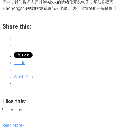
章中，我们将深入探讨9种必火的情绪化开头钩子，帮助你提高
Xiaohongshu视频的观看率与转化率。 为什么情绪化开头是提升
Xiaohongshu视频观看率的关键？ 情绪化开头作为视频的第一印象，
它在短短几秒内决定了观众是否会继续观看下去。因此，创造一个引
Share this:
人入胜的开头，能够极大地提高Xiaohongshu视频的观看率和转化
率。 情绪化开头的作用不仅是为了吸引观众的注意，更是通过触发观
众的情绪共鸣，激发他们的好奇心和参与欲望。在2025年，
Xiaohongshu视频的成功将更加依赖于情绪化的创意。通过合适的钩
子设计，你可以迅速抓住观众的眼球，令他们主动停留并深入互动。
2025年必火的9种情绪化开头钩子 1. 爆发性情绪开头：直击心灵的冲
Reddit
击 爆发性情绪开头是最具冲击力的开场方式之一，它通过情绪的极端
波动直接触动观众的内心。这样的开头往往不需要复杂的技巧，而是
WhatsApp
依赖于真实、突如其来的情感爆发。这种开头能够迅速抓住观众的注
意力，并且立即引发他们的共鸣，让他们产生强烈的观看欲望。在短
视频平台，尤其是Xiaohongshu上，情感的真实与自然流露往往比过
于修饰的内容更具吸引力。无论是亲人离世、突然的情感波动，还是
Like this:
生活中的突发事件，情绪的激烈转折能够迅速打破观众的心理防线，
令他们无法忽视。 如何运用爆发性情绪开头提升观看率与转化率？ 展
Loading…
现真实情感：避免过度夸张，让情感自然流露。真实的情感能建立观
众的信任感，增强视频的吸引力。 抓住情绪高潮：开头展示情感的高
Read More »
潮部分，而非平淡叙述，能迅速抓住观众的注意力，激发他们继续观