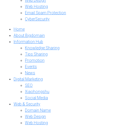
Web Design
Web Hosting
Email Spam Protection
CyberSecurity
Home
About Bigdomain
Information Hub
Knowledge Sharing
Tips Sharing
Promotion
Events
News
Digital Marketing
SEO
Xiaohongshu
Social Media
Web & Security
Domain Name
Web Design
Web Hosting