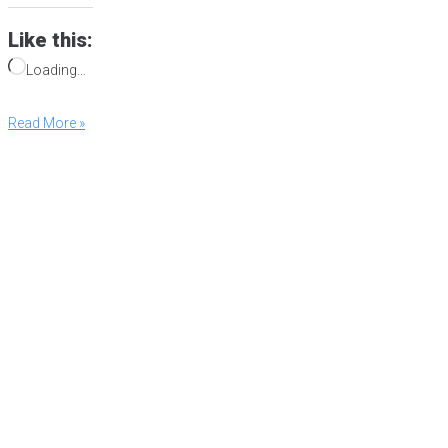
平台上进行合法的广告投放。 小红书蓝勾认证申请流程与合规注意事
项：确保合法合规运营
Like this:
Loading…
Read More »