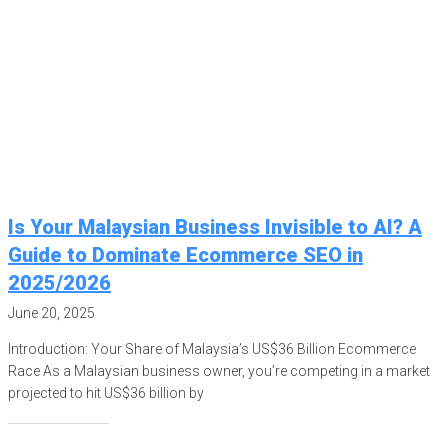
Is Your Malaysian Business Invisible to AI? A
Guide to Dominate Ecommerce SEO in
2025/2026
June 20, 2025
Introduction: Your Share of Malaysia’s US$36 Billion Ecommerce
Race As a Malaysian business owner, you’re competing in a market
projected to hit US$36 billion by