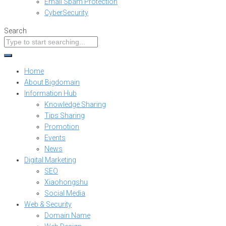
Email Spam Protection
CyberSecurity
Search
Home
About Bigdomain
Information Hub
Knowledge Sharing
Tips Sharing
Promotion
Events
News
Digital Marketing
SEO
Xiaohongshu
Social Media
Web & Security
Domain Name