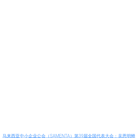
马来西亚中小企业公会（SAMENTA）第39届全国代表大会：吴恩明蝉