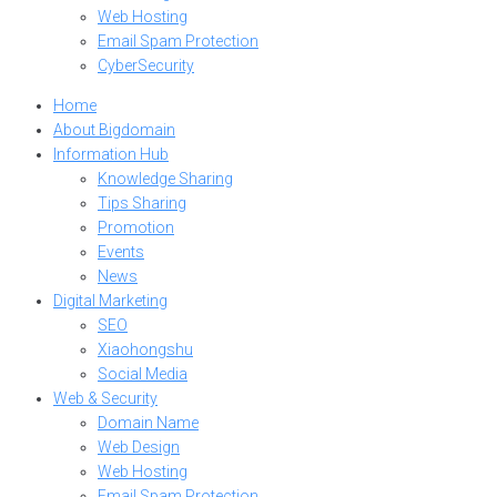
Web Hosting
Email Spam Protection
CyberSecurity
Home
About Bigdomain
Information Hub
Knowledge Sharing
Tips Sharing
Promotion
Events
News
Digital Marketing
SEO
Xiaohongshu
Social Media
Web & Security
Domain Name
Web Design
Web Hosting
Email Spam Protection