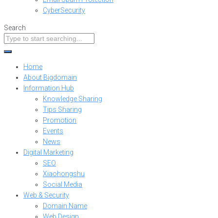
CyberSecurity
Search
Home
About Bigdomain
Information Hub
Knowledge Sharing
Tips Sharing
Promotion
Events
News
Digital Marketing
SEO
Xiaohongshu
Social Media
Web & Security
Domain Name
Web Design