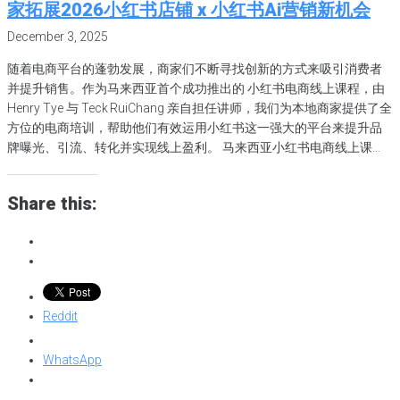
家拓展2026小红书店铺 x 小红书Ai营销新机会
December 3, 2025
随着电商平台的蓬勃发展，商家们不断寻找创新的方式来吸引消费者
并提升销售。作为马来西亚首个成功推出的 小红书电商线上课程，由
Henry Tye 与 Teck RuiChang 亲自担任讲师，我们为本地商家提供了全
方位的电商培训，帮助他们有效运用小红书这一强大的平台来提升品
牌曝光、引流、转化并实现线上盈利。 马来西亚小红书电商线上课
程：从基础到进阶，全面提升电商运营效率 我们设计的 小红书电商线
上课程 涵盖了从开店到小红书广告投放的全套操作流程，帮助商家们
Share this:
快速掌握如何在 小红书店铺 上开设店铺，如何利用平台的功能提升曝
光度和转化率。课程内容包括： 为什么马来西亚商家必须抓住这波小
红书电商红利：低平台抽成与精准营销优势 虽然 TikTok Shop 已成为
全球最大的电商平台之一，但 小红书店铺 在马来西亚的崛起提供了另
一个商业机会。商家可以通过小红书这一平台，享受到相对较低的 平
台抽成，同时利用平台的社交电商优势获得更多曝光和销售。 小红书
Reddit
蓝勾认证：为马来西亚商家提供更多小红书广告投放权限 商家在小红
书平台上需要进行蓝勾认证，获得官方认证后，商家可以享受更多小
WhatsApp
红书广告投放权限，并能提高品牌的可信度。蓝勾认证 是商家在小红
书上的身份认证，经过认证后，商家能够获得更多的广告资源，并在