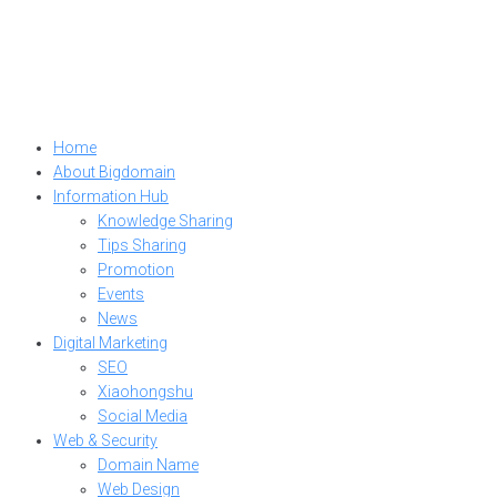
Home
About Bigdomain
Information Hub
Knowledge Sharing
Tips Sharing
Promotion
Events
News
Digital Marketing
SEO
Xiaohongshu
Social Media
Web & Security
Domain Name
Web Design