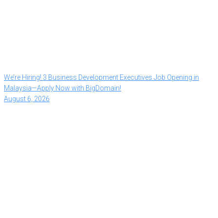
We’re Hiring! 3 Business Development Executives Job Opening in
Malaysia—Apply Now with BigDomain!
August 6, 2026